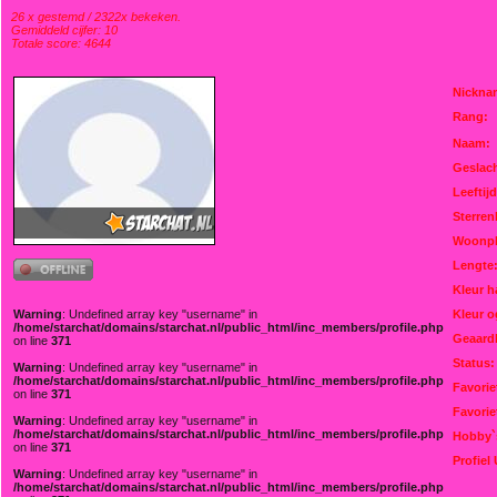
26 x gestemd / 2322x bekeken.
Gemiddeld cijfer: 10
Totale score: 4644
Nickna
Rang:
Naam:
Geslach
Leeftijd
Sterren
Woonpl
Lengte
Kleur h
Warning
: Undefined array key "username" in
Kleur o
/home/starchat/domains/starchat.nl/public_html/inc_members/profile.php
Geaard
on line
371
Status:
Warning
: Undefined array key "username" in
/home/starchat/domains/starchat.nl/public_html/inc_members/profile.php
Favorie
on line
371
Favorie
Warning
: Undefined array key "username" in
/home/starchat/domains/starchat.nl/public_html/inc_members/profile.php
Hobby`
on line
371
Profiel
Warning
: Undefined array key "username" in
/home/starchat/domains/starchat.nl/public_html/inc_members/profile.php