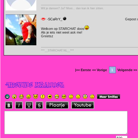
Wil je dansen? Ja? Mooi... dan kan ik hier zitten.
-SCaRrY_
Gepost 
Welkom op STARCHAT doos
Als je iets niet weet ask me!
Greetsz
***__STARCHAT.NL__***
|<< Eerste
<< Vorige
1
Volgende >>