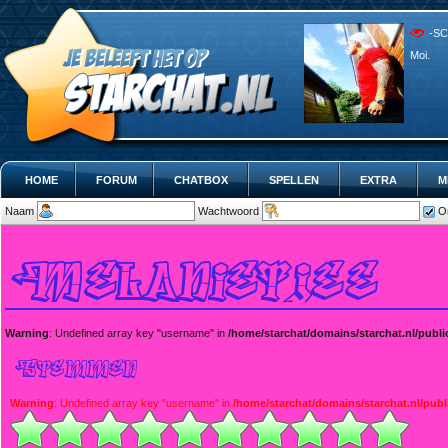
-SC
Moi.
HOME
FORUM
CHATBOX
SPELLEN
EXTRA
M
Naam
Wachtwoord
O
Warning
: Undefined array key "username" in
/home/starchat/domains/starchat.nl/publ
Warning
: Undefined array key "username" in
/home/starchat/domains/starchat.nl/pub