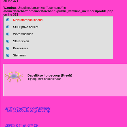
on line
371
Warning
: Undefined array key "username" in
/home/starchat/domains/starchat.nl/public_html/inc_members/profile.php
on line
371
Meld storende inhoud
Stuur prive bericht
Word vrienden
Statistieken
Bezoekers
Stemmen
Dagelijkse horoscoop (Kreeft)
Tijdelijk niet beschikbaar